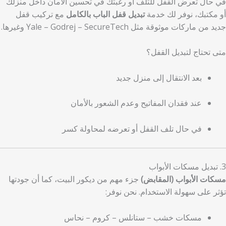
في حال تعرض القفل للتلف أو رغبتك في تحسين الأمان داخل منزلك
أو مكتبك، نوفر لك خدمة
تبديل قفل الباب بالكامل
مع تركيب قفل
جديد من ماركات موثوقة مثل Yale – Godrej – SecureTech وغيرها.
متى تحتاج لتبديل القفل؟
بعد الانتقال إلى منزل جديد
عند فقدان المفاتيح وعدم الشعور بالأمان
في حال تلف القفل أو تعرضه لمحاولة كسر
3. تبديل مسكات الأبواب
مسكات الأبواب (المقابض)
جزء مهم من ديكور البيت، كما أن جودتها
تؤثر على سهولة الاستخدام. نحن نوفر:
مسكات خشب – ستانلس – كروم – نحاس