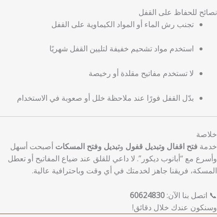
نصائح للحفاظ على القفل
تجنب رش الماء أو المواد الكيماوية على القفل
استخدم مواد تشحيم خفيفة لتليين القفل شهريًا
لا تستخدم مفاتيح مقلدة أو رخيصة
بدّل القفل فورًا عند ملاحظة خلل أو صعوبة في الاستخدام
خلاصة
خدمة
فتح اقفال وتبديل قفول
و
تبديل وفتح المسكات
أصبحت أسهل
وأسرع مع “أبانوب ديكور”. لا داعي للقلق عند ضياع المفاتيح أو تعطل
المسكة، فريقنا جاهز لخدمتك في أي وقت وباحترافية عالية.
📞 اتصل بنا الآن:
60624830
وسنكون عندك خلال دقائق!