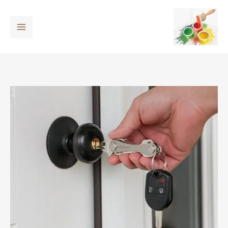
خطي
لى
لمحتوى