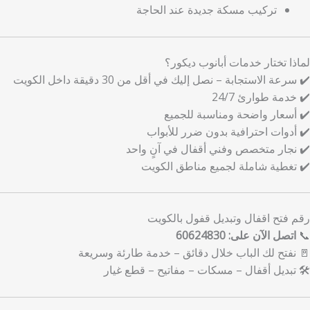
تركيب مسكة جديدة عند الحاجة
لماذا تختار خدمات أبانوب ديكور؟
✔️ سرعة الاستجابة – نصل إليك في أقل من 30 دقيقة داخل الكويت
✔️ خدمة طوارئ 24/7
✔️ أسعار واضحة ومناسبة للجميع
✔️ أدوات احترافية بدون ضرر للأبواب
✔️ نجار متخصص وفني أقفال في آنٍ واحد
✔️ تغطية شاملة لجميع مناطق الكويت
رقم فتح اقفال وتبديل قفول بالكويت
📞
اتصل الآن على: 60624830
🚪 نفتح لك الباب خلال دقائق – خدمة طارئة وسريعة
🛠️ تبديل أقفال – مسكات – مفاتيح – قطع غيار