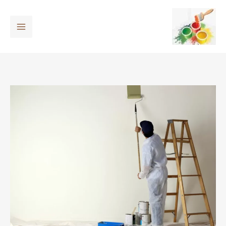
خطي
لى
لمحتوى