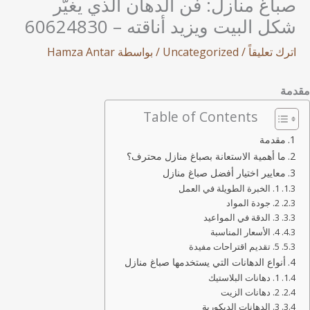
صباغ منازل: فن الدهان الذي يغيّر
شكل البيت ويزيد أناقته – 60624830
اترك تعليقاً
/
Uncategorized
/ بواسطة
Hamza Antar
مقدمة
Table of Contents
مقدمة
ما أهمية الاستعانة بصباغ منازل محترف؟
معايير اختيار أفضل صباغ منازل
1. الخبرة الطويلة في العمل
2. جودة المواد
3. الدقة في المواعيد
4. الأسعار المناسبة
5. تقديم اقتراحات مفيدة
أنواع الدهانات التي يستخدمها صباغ منازل
1. دهانات البلاستيك
2. دهانات الزيت
3. الدهانات الديكورية