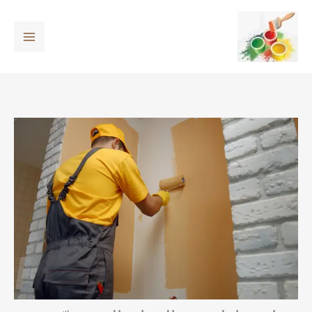
خطي
لى
لمحتوى