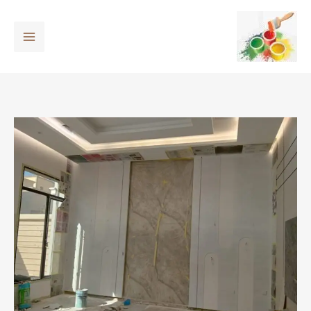
خطي
لى
لمحتوى