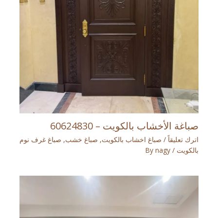
صباغة الأخشاب بالكويت – 60624830
اترك تعليقاً
/
صباغ اخشاب بالكويت
,
صباغ خشب
,
صباغ غرف نوم
بالكويت
/ By
nagy