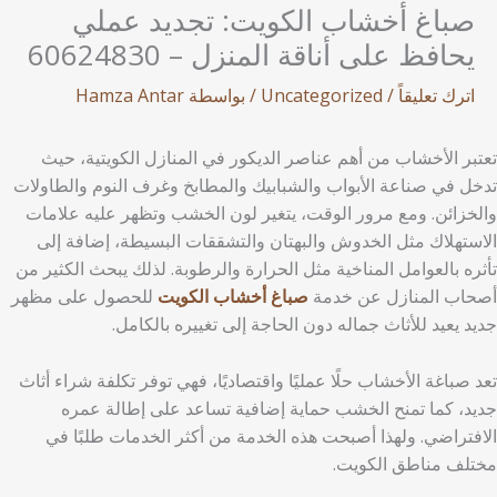
صباغ أخشاب الكويت: تجديد عملي
يحافظ على أناقة المنزل – 60624830
اترك تعليقاً
/
Uncategorized
/ بواسطة
Hamza Antar
تعتبر الأخشاب من أهم عناصر الديكور في المنازل الكويتية، حيث
تدخل في صناعة الأبواب والشبابيك والمطابخ وغرف النوم والطاولات
والخزائن. ومع مرور الوقت، يتغير لون الخشب وتظهر عليه علامات
الاستهلاك مثل الخدوش والبهتان والتشققات البسيطة، إضافة إلى
تأثره بالعوامل المناخية مثل الحرارة والرطوبة. لذلك يبحث الكثير من
أصحاب المنازل عن خدمة
صباغ أخشاب الكويت
للحصول على مظهر
جديد يعيد للأثاث جماله دون الحاجة إلى تغييره بالكامل.
تعد صباغة الأخشاب حلًا عمليًا واقتصاديًا، فهي توفر تكلفة شراء أثاث
جديد، كما تمنح الخشب حماية إضافية تساعد على إطالة عمره
الافتراضي. ولهذا أصبحت هذه الخدمة من أكثر الخدمات طلبًا في
مختلف مناطق الكويت.