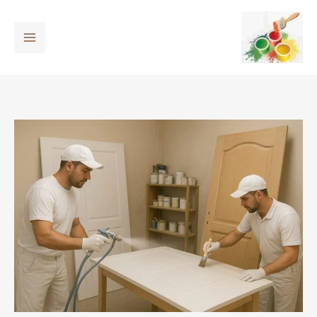
خطي
لى
لمحتوى