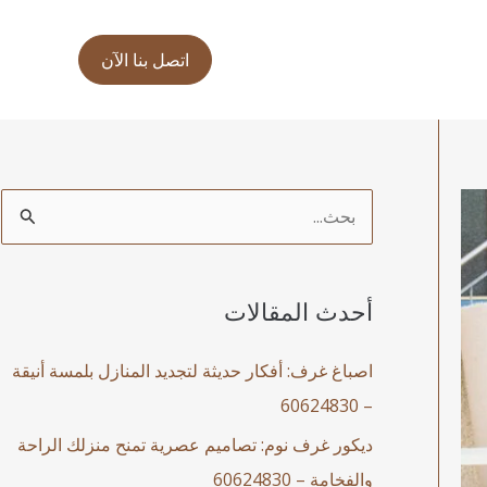
اتصل بنا الآن
ا
ل
ب
أحدث المقالات
ح
ث
اصباغ غرف: أفكار حديثة لتجديد المنازل بلمسة أنيقة
ع
– 60624830
ن
ديكور غرف نوم: تصاميم عصرية تمنح منزلك الراحة
:
والفخامة – 60624830