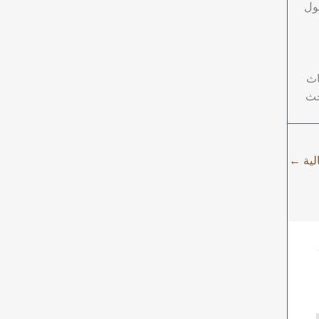
ول
اث
حث
الية
←