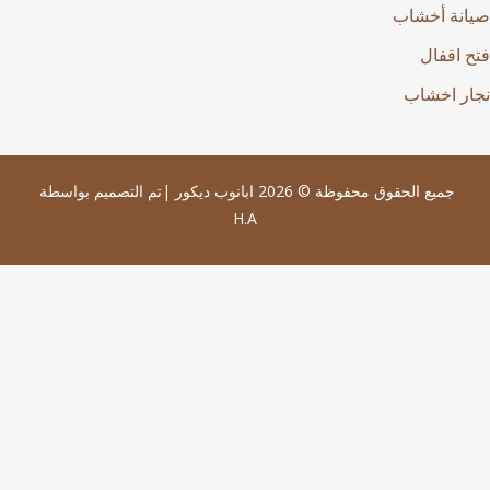
نة أخشاب
 اقفال
ر اخشاب
جميع الحقوق محفوظة © 2026 ابانوب ديكور |تم التصميم بواسطة
H.A