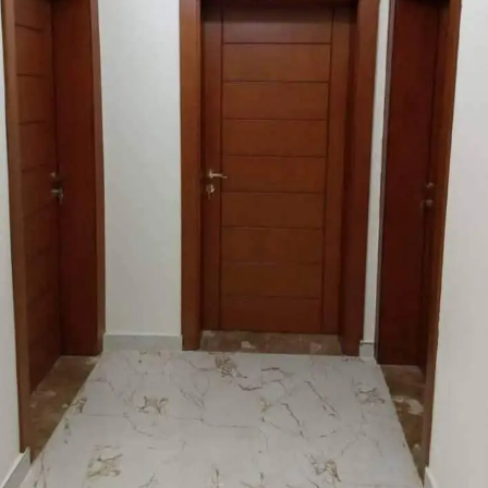
wood
painting
–
60624830