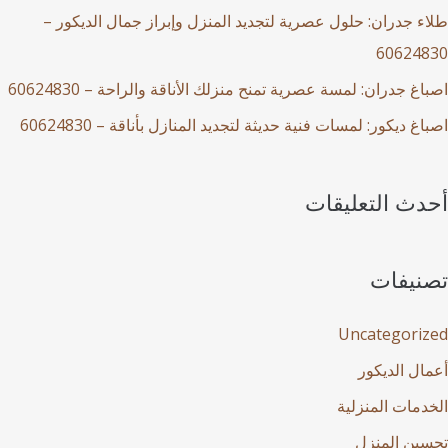
ء جدران: حلول عصرية لتجديد المنزل وإبراز جمال الديكور –
60624
غ جدران: لمسة عصرية تمنح منزلك الأناقة والراحة – 60624830
غ ديكور: لمسات فنية حديثة لتجديد المنازل بأناقة – 60624830
دث التعليقات
نيفات
Uncategori
ال الديكور
دمات المنزلية
ين المنزل