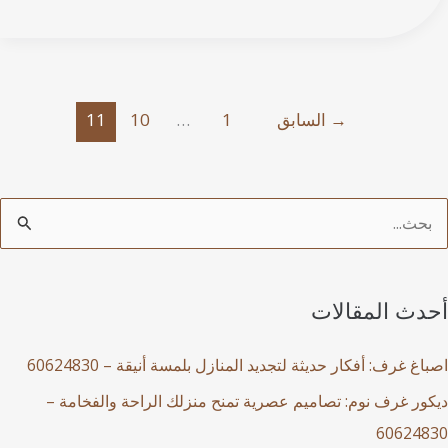
→
السابق
1
…
10
11
دث المقالات
غ غرف: أفكار حديثة لتجديد المنازل بلمسة أنيقة – 60624830
ور غرف نوم: تصاميم عصرية تمنح منزلك الراحة والفخامة –
60624