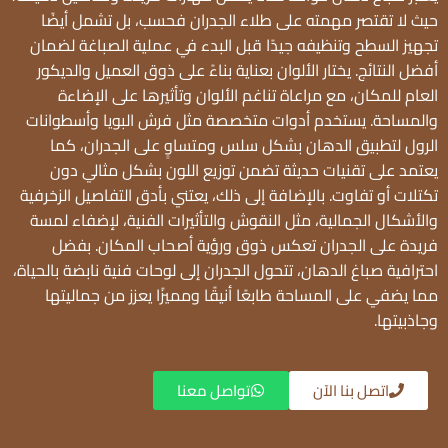
حيث لا تقتصر مهمته على طلاء الجدران فحسب، بل تشمل أيضًا
تجهيز السطح وتنظيفه جيدًا قبل البدء في عملية الصباغة لضمان
أفضل النتائج. يختار الألوان بعناية بناءً على ذوق العميل والديكور
العام للمكان، مع مراعاة تناغم الألوان وتأثيرها على الإضاءة
والمساحة. يستخدم أدوات متخصصة مثل فرش البويا وأسطوانات
الرول لتطبيق الدهان بشكل سلس ومتساوٍ على الجدران، كما
يعتمد على تقنيات حديثة تضمن توزيع اللون بشكل مثالي دون
تكتلات أو تفاوت. بالإضافة إلى ذلك، يعتني بأدق التفاصيل الزخرفية
والأشكال الجمالية، مثل النقوش والتأثيرات الفنية، لإضفاء لمسة
فريدة على الجدران تعكس ذوق ورؤية أصحاب المكان. بفضل
احترافية صباغ الدهان، تتحول الجدران إلى لوحات فنية نابضة بالحياة،
مما يضفي على المساحة طابعًا أنيقًا ومميزًا يعزز من جماليتها
وجاذبيتها.
اتصل بنا الآن
تواصل معنا