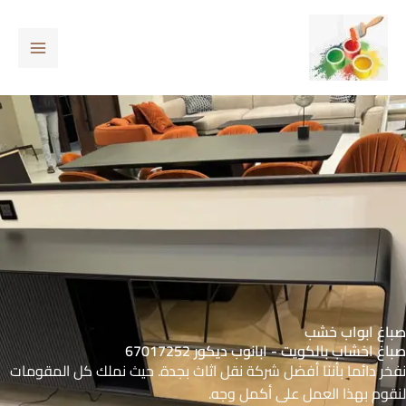
خطي
لى
لمحتوى
صباغ ابواب خشب
صباغ اخشاب بالكويت - ابانوب ديكور 67017252
نفخر دائما بأننا أفضل شركة نقل اثاث بجدة. حيث نملك كل المقومات
لنقوم بهذا العمل على أكمل وجه.