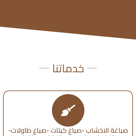
خدماتنا
صباغة الاخشاب -صباغ كبتات -صباغ طاولات-